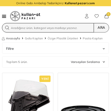
Online Gıda Ambalajı Tedarikçiniz
Kullanatpazari.com
0
ARA
Anasayfa
Gıda Kapları
Özge Plastik Ürünleri
Pasta Kapları
Filtre
Toplam 5 ürün.
YENI