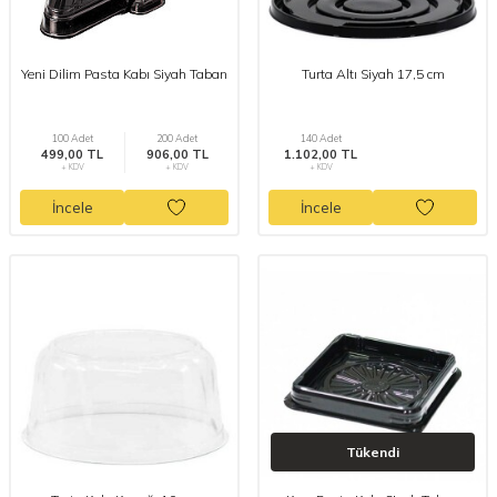
Yeni Dilim Pasta Kabı Siyah Taban
Turta Altı Siyah 17,5 cm
100 Adet
200 Adet
140 Adet
499,00 TL
906,00 TL
1.102,00 TL
+ KDV
+ KDV
+ KDV
İncele
İncele
Tükendi