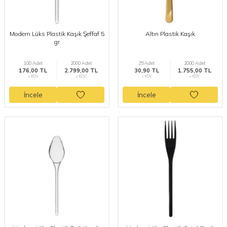
Modern Lüks Plastik Kaşık Şeffaf 5
Altın Plastik Kaşık
gr
100 Adet
2000 Adet
25 Adet
2000 Adet
176,00 TL
2.799,00 TL
30,90 TL
1.755,00 TL
+ KDV
+ KDV
+ KDV
+ KDV
İncele
İncele