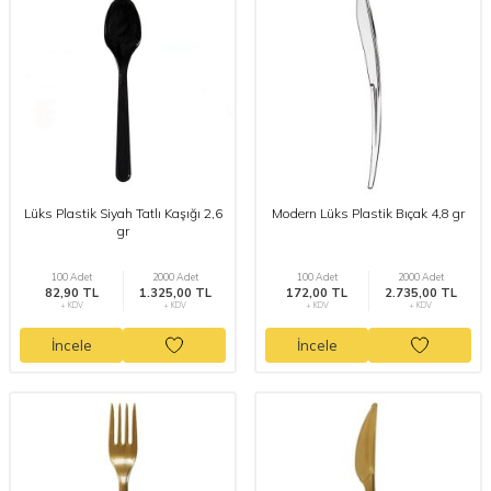
Lüks Plastik Siyah Tatlı Kaşığı 2,6
Modern Lüks Plastik Bıçak 4,8 gr
gr
100 Adet
2000 Adet
100 Adet
2000 Adet
82,90 TL
1.325,00 TL
172,00 TL
2.735,00 TL
+ KDV
+ KDV
+ KDV
+ KDV
İncele
İncele