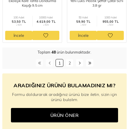
Ekolojik Kare Tahta Dondurma
Yeni Lüks Plastik Şeffaf Çatal 50'li
Kaşığı 9,5 cm
3,8 gr
100 Adet
10000 Adet
50 Adet
1000 Adet
53,50 TL
4.619,00 TL
59,90 TL
955,00 TL
+ KDV
+ KDV
+ KDV
+ KDV
İncele
İncele
Toplam
48
ürün bulunmaktadır.
1
2
ARADIĞINIZ ÜRÜNÜ BULAMADINIZ MI?
Formu doldurarak aradığınız ürünü bize iletin, sizin için
ürünü bulalım.
ÜRÜN ÖNER