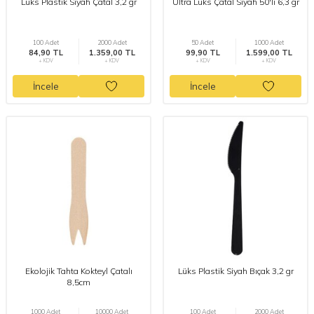
Lüks Plastik Siyah Çatal 3,2 gr
Ultra Lüks Çatal Siyah 50'li 6,3 gr
100 Adet
2000 Adet
50 Adet
1000 Adet
84,90 TL
1.359,00 TL
99,90 TL
1.599,00 TL
+ KDV
+ KDV
+ KDV
+ KDV
İncele
İncele
Ekolojik Tahta Kokteyl Çatalı
Lüks Plastik Siyah Bıçak 3,2 gr
8,5cm
1000 Adet
10000 Adet
100 Adet
2000 Adet