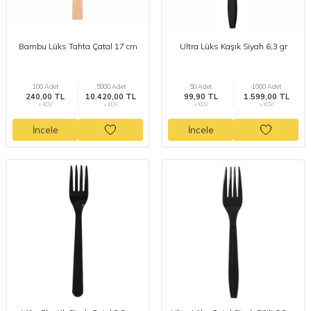
Bambu Lüks Tahta Çatal 17 cm
Ultra Lüks Kaşık Siyah 6,3 gr
100 Adet
5000 Adet
50 Adet
1000 Adet
240,00 TL
10.420,00 TL
99,90 TL
1.599,00 TL
+ KDV
+ KDV
+ KDV
+ KDV
İncele
İncele