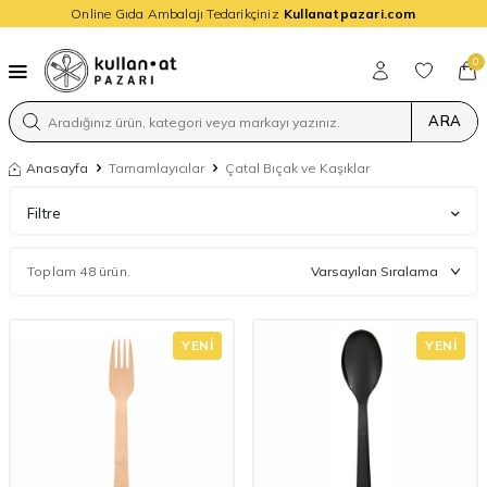
Online Gıda Ambalajı Tedarikçiniz
Kullanatpazari.com
0
ARA
Anasayfa
Tamamlayıcılar
Çatal Bıçak ve Kaşıklar
Filtre
Toplam 48 ürün.
YENI
YENI