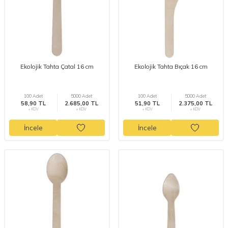
Ekolojik Tahta Çatal 16 cm
Ekolojik Tahta Bıçak 16 cm
100 Adet
5000 Adet
100 Adet
5000 Adet
58,90 TL
2.685,00 TL
51,90 TL
2.375,00 TL
+ KDV
+ KDV
+ KDV
+ KDV
İncele
İncele