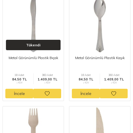
Tükendi
Metal Görünümlü Plastik Bıçak
Metal Görünümlü Plastik Kaşık
18 Adet
360 Adet
18 Adet
360 Adet
84,50 TL
1.409,00 TL
84,50 TL
1.409,00 TL
+ KDV
+ KDV
+ KDV
+ KDV
İncele
İncele