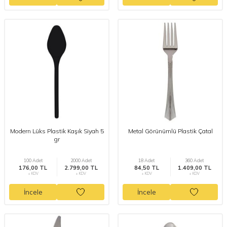
Modern Lüks Plastik Kaşık Siyah 5
Metal Görünümlü Plastik Çatal
gr
100 Adet
2000 Adet
18 Adet
360 Adet
176,00 TL
2.799,00 TL
84,50 TL
1.409,00 TL
+ KDV
+ KDV
+ KDV
+ KDV
İncele
İncele