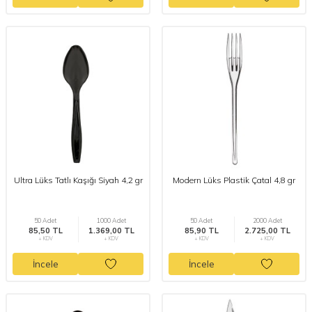
Ultra Lüks Tatlı Kaşığı Siyah 4,2 gr
Modern Lüks Plastik Çatal 4,8 gr
50 Adet
1000 Adet
50 Adet
2000 Adet
85,50 TL
1.369,00 TL
85,90 TL
2.725,00 TL
+ KDV
+ KDV
+ KDV
+ KDV
İncele
İncele