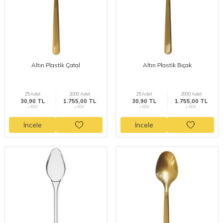
Altın Plastik Çatal
Altın Plastik Bıçak
25 Adet
2000 Adet
25 Adet
2000 Adet
30,90 TL
1.755,00 TL
30,90 TL
1.755,00 TL
+ KDV
+ KDV
+ KDV
+ KDV
İncele
İncele