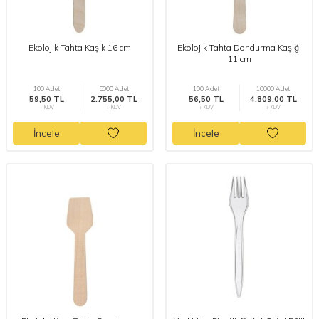
Ekolojik Tahta Kaşık 16 cm
Ekolojik Tahta Dondurma Kaşığı
11 cm
100 Adet
5000 Adet
100 Adet
10000 Adet
59,50 TL
2.755,00 TL
56,50 TL
4.809,00 TL
+ KDV
+ KDV
+ KDV
+ KDV
İncele
İncele