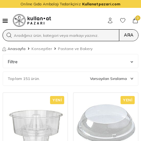
Online Gıda Ambalajı Tedarikçiniz
Kullanatpazari.com
0
ARA
Anasayfa
Konseptler
Pastane ve Bakery
Filtre
Toplam 151 ürün.
YENI
YENI