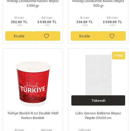
Policap Dondurma Kasesi Beyaz
Policap Dondurma Kasesi Beyaz
1000 gr
500 gr
50 Adet
500 Adet
50 Adet
500 Adet
292,00 TL
2.539,00 TL
234,00 TL
2.039,00 TL
+ KDV
+ KDV
+ KDV
+ KDV
İncele
İncele
YENI
Tükendi
Türkiye Baskılı 8 oz Double Wall
Lüks Garson Katlama Beyaz
Karton Bardak
Peçete 33x33 cm
30 Adet
600 Adet
1200 Adet