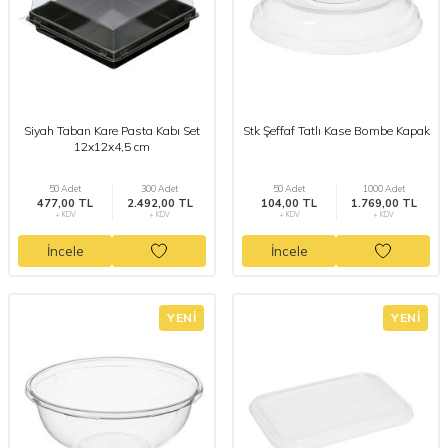
Siyah Taban Kare Pasta Kabı Set
Stk Şeffaf Tatlı Kase Bombe Kapak
12x12x4,5 cm
50 Adet
300 Adet
50 Adet
1000 Adet
477,00 TL
2.492,00 TL
104,00 TL
1.769,00 TL
+ KDV
+ KDV
+ KDV
+ KDV
İncele
İncele
YENI
YENI