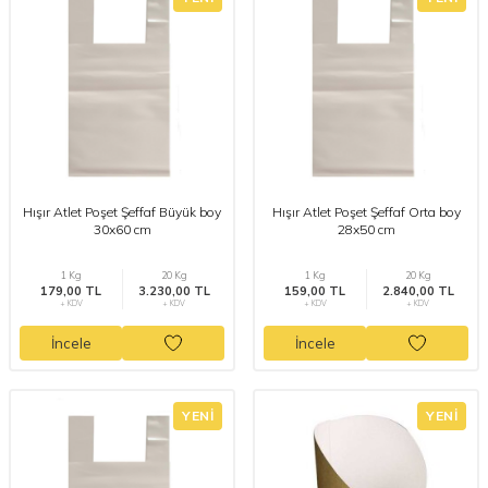
Hışır Atlet Poşet Şeffaf Büyük boy
Hışır Atlet Poşet Şeffaf Orta boy
30x60 cm
28x50 cm
1 Kg
20 Kg
1 Kg
20 Kg
179,00 TL
3.230,00 TL
159,00 TL
2.840,00 TL
+ KDV
+ KDV
+ KDV
+ KDV
İncele
İncele
YENI
YENI