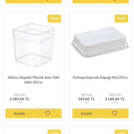
YENI
YENI
Milano Kapaklı Plastik Kare Tatlı
Policap Kaymak Kapağı Pet 250 cc
Kabı 250 cc
200 Adet
100 Adet
1500 Adet
2.260,00 TL
243,00 TL
3.165,00 TL
+ KDV
+ KDV
+ KDV
İncele
İncele
YENI
YENI