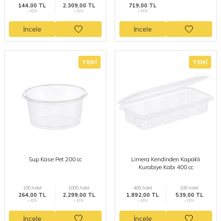
144,00 TL
2.309,00 TL
719,00 TL
+ KDV
+ KDV
+ KDV
İncele
İncele
YENI
YENI
Sup Kase Pet 200 cc
Limera Kendinden Kapaklı
Kurabiye Kabı 400 cc
100 Adet
1000 Adet
400 Adet
100 Adet
264,00 TL
2.299,00 TL
1.892,00 TL
539,00 TL
+ KDV
+ KDV
+ KDV
+ KDV
İncele
İncele