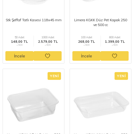
Stk Şeffaf Tatlı Kasesi 118x45 mm
Limera KGKK Düz Pet Kapak 250
ve 500 cc
50 Adet
1000 Adet
100 Adet
600 Adet
148,00 TL
2.579,00 TL
268,00 TL
1.399,00 TL
+ KDV
+ KDV
+ KDV
+ KDV
İncele
İncele
YENI
YENI