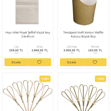
Hışır Atlet Poşet Şeffaf Küçük boy
Trendpack Kraft Karton Waffle
24x45 cm
Kutusu Büyük Boy
1 Kg
20 Kg
1320 Adet
55 Adet
159,00 TL
2.840,00 TL
3.900,00 TL
193,00 TL
+ KDV
+ KDV
+ KDV
+ KDV
İncele
İncele
YENI
YENI