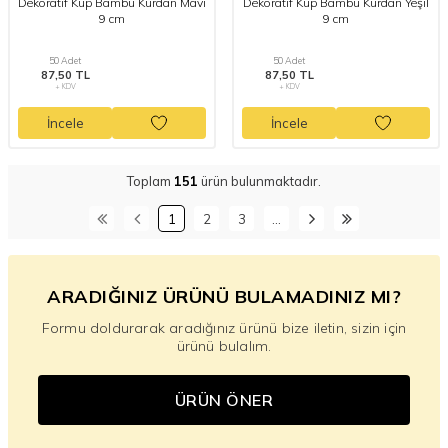
Dekoratif Küp Bambu Kürdan Mavi
Dekoratif Küp Bambu Kürdan Yeşil
9 cm
9 cm
50 Adet
50 Adet
87,50 TL
87,50 TL
+ KDV
+ KDV
İncele
İncele
Toplam
151
ürün bulunmaktadır.
1
2
3
…
ARADIĞINIZ ÜRÜNÜ BULAMADINIZ MI?
Formu doldurarak aradığınız ürünü bize iletin, sizin için
ürünü bulalım.
ÜRÜN ÖNER