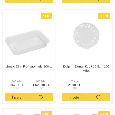
YENI
YENI
Limera DKA Profiterol Kabı 500 cc
Dolphin Dantel Kağıt 12,5cm 100
Adet
100 Adet
600 Adet
100 Adet
304,00 TL
1.629,00 TL
29,90 TL
+ KDV
+ KDV
+ KDV
İncele
İncele
YENI
YENI