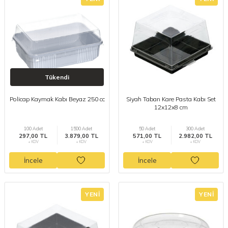
Tükendi
Policap Kaymak Kabı Beyaz 250 cc
Siyah Taban Kare Pasta Kabı Set
12x12x8 cm
100 Adet
1500 Adet
50 Adet
300 Adet
297,00 TL
3.879,00 TL
571,00 TL
2.982,00 TL
+ KDV
+ KDV
+ KDV
+ KDV
İncele
İncele
YENI
YENI