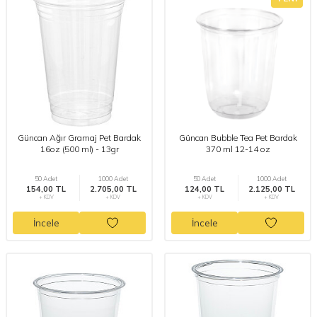
Güncan Ağır Gramaj Pet Bardak
Güncan Bubble Tea Pet Bardak
16oz (500 ml) - 13gr
370 ml 12-14 oz
50 Adet
1000 Adet
50 Adet
1000 Adet
154,00 TL
2.705,00 TL
124,00 TL
2.125,00 TL
+ KDV
+ KDV
+ KDV
+ KDV
İncele
İncele