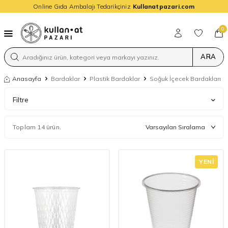
Online Gıda Ambalajı Tedarikçiniz
Kullanatpazari.com
0
ARA
Anasayfa
Bardaklar
Plastik Bardaklar
Soğuk İçecek Bardakları
Filtre
Toplam 14 ürün.
YENI