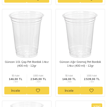
Güncan 101 Çap Pet Bardak 14oz
Güncan Ağır Gramaj Pet Bardak
(400 ml) - 12gr
14oz (400 ml) - 12gr
50 Adet
1000 Adet
50 Adet
1000 Adet
146,00 TL
2.545,00 TL
146,00 TL
2.539,00 TL
+ KDV
+ KDV
+ KDV
+ KDV
İncele
İncele
YENI