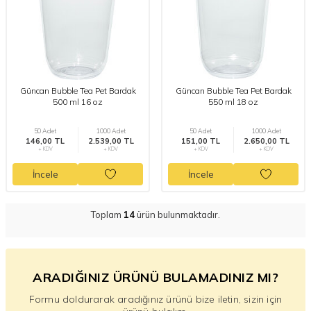
Güncan Bubble Tea Pet Bardak
Güncan Bubble Tea Pet Bardak
500 ml 16 oz
550 ml 18 oz
50 Adet
1000 Adet
50 Adet
1000 Adet
146,00 TL
2.539,00 TL
151,00 TL
2.650,00 TL
+ KDV
+ KDV
+ KDV
+ KDV
İncele
İncele
Toplam
14
ürün bulunmaktadır.
ARADIĞINIZ ÜRÜNÜ BULAMADINIZ MI?
Formu doldurarak aradığınız ürünü bize iletin, sizin için