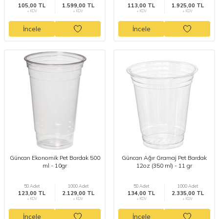
105,00 TL
1.599,00 TL
113,00 TL
1.925,00 TL
+ KDV
+ KDV
+ KDV
+ KDV
İncele
İncele
Güncan Ekonomik Pet Bardak 500
Güncan Ağır Gramaj Pet Bardak
ml - 10gr
12oz (350 ml) - 11 gr
50 Adet
1000 Adet
50 Adet
1000 Adet
123,00 TL
2.129,00 TL
134,00 TL
2.335,00 TL
+ KDV
+ KDV
+ KDV
+ KDV
İncele
İncele