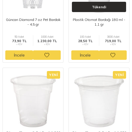
Tükendi
Güncan Diamond 7 oz Pet Bardak
Plastik Otomat Bardağı 180 ml -
- 4,5 gr
1,1 gr
50 Adet
1000 Adet
100 Adet
3000 Adet
73,90 TL
1.230,00 TL
28,50 TL
719,00 TL
+ KDV
+ KDV
+ KDV
+ KDV
İncele
İncele
YENI
YENI