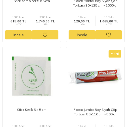
Stick Karabiber 5 x 5 cm
Florex Hantal Boy Siyah Çöp
Torbası 90x125 cm - 1000 gr
1000 Adet
3000 Adet
1 Rulo
10 Rulo
615,00 TL
1.740,00 TL
120,00 TL
1.065,00 TL
+ KDV
+ KDV
+ KDV
+ KDV
İncele
İncele
YENI
Stick Kekik 5 x 5 cm
Florex Jumbo Boy Siyah Çöp
Torbası 80x110 cm - 800 gr
1000 Adet
3000 Adet
1 Rulo
10 Rulo