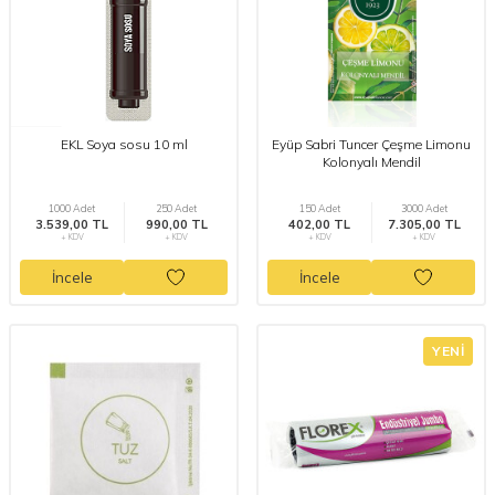
EKL Soya sosu 10 ml
Eyüp Sabri Tuncer Çeşme Limonu
Kolonyalı Mendil
1000 Adet
250 Adet
150 Adet
3000 Adet
3.539,00 TL
990,00 TL
402,00 TL
7.305,00 TL
+ KDV
+ KDV
+ KDV
+ KDV
İncele
İncele
YENI