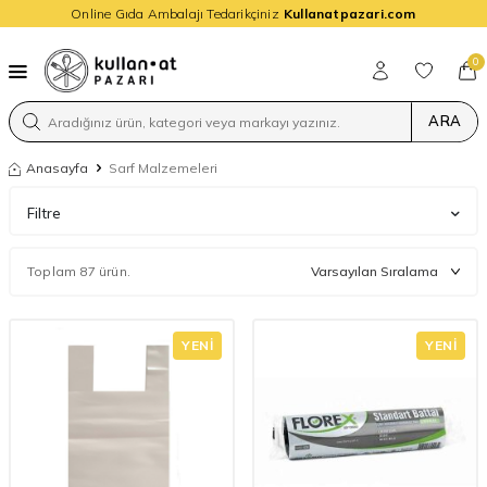
Online Gıda Ambalajı Tedarikçiniz
Kullanatpazari.com
0
ARA
Anasayfa
Sarf Malzemeleri
Filtre
Toplam 87 ürün.
YENI
YENI