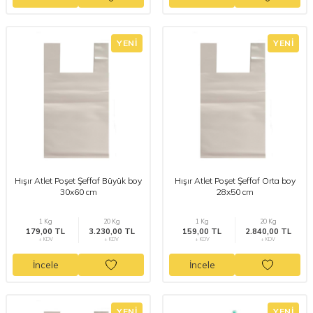
YENI
YENI
Hışır Atlet Poşet Şeffaf Büyük boy
Hışır Atlet Poşet Şeffaf Orta boy
30x60 cm
28x50 cm
1 Kg
20 Kg
1 Kg
20 Kg
179,00 TL
3.230,00 TL
159,00 TL
2.840,00 TL
+ KDV
+ KDV
+ KDV
+ KDV
İncele
İncele
YENI
YENI