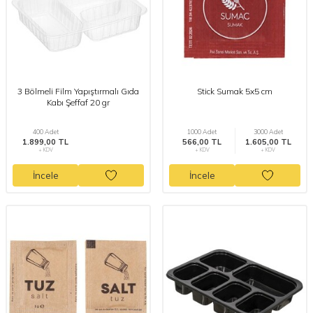
3 Bölmeli Film Yapıştırmalı Gıda
Stick Sumak 5x5 cm
Kabı Şeffaf 20 gr
400 Adet
1000 Adet
3000 Adet
1.899,00 TL
566,00 TL
1.605,00 TL
+ KDV
+ KDV
+ KDV
İncele
İncele