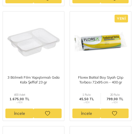
YENI
3 Bölmeli Film Yapıştırmalı Gıda
Florex Battal Boy Siyah Çöp
Kabı Şeffaf 23 gr
Torbası 72x95 cm - 400 gr
400 Adet
1 Rulo
20 Rulo
1.675,00 TL
45,50 TL
799,00 TL
+ KDV
+ KDV
+ KDV
İncele
İncele