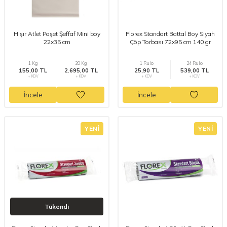
Hışır Atlet Poşet Şeffaf Mini boy
Florex Standart Battal Boy Siyah
22x35 cm
Çöp Torbası 72x95 cm 140 gr
1 Kg
20 Kg
1 Rulo
24 Rulo
155,00 TL
2.695,00 TL
25,90 TL
539,00 TL
+ KDV
+ KDV
+ KDV
+ KDV
İncele
İncele
YENI
YENI
Tükendi