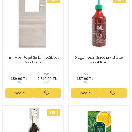
Hışır Atlet Poşet Şeffaf Küçük boy
Dragon pearl Sriracha Aci biber
24x45 cm
sos 430 ml
1 Kg
20 Kg
1 Adet
159,00 TL
2.840,00 TL
157,00 TL
+ KDV
+ KDV
+ KDV
İncele
İncele
YENI