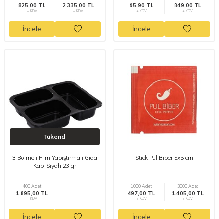
825,00 TL
2.335,00 TL
95,90 TL
849,00 TL
+ KDV
+ KDV
+ KDV
+ KDV
İncele
İncele
Tükendi
3 Bölmeli Film Yapıştırmalı Gıda
Stick Pul Biber 5x5 cm
Kabı Siyah 23 gr
400 Adet
1000 Adet
3000 Adet
1.895,00 TL
497,00 TL
1.405,00 TL
+ KDV
+ KDV
+ KDV
İncele
İncele