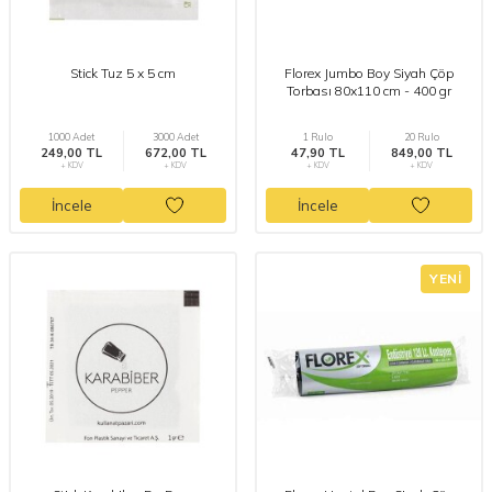
Stick Tuz 5 x 5 cm
Florex Jumbo Boy Siyah Çöp
Torbası 80x110 cm - 400 gr
1000 Adet
3000 Adet
1 Rulo
20 Rulo
249,00 TL
672,00 TL
47,90 TL
849,00 TL
+ KDV
+ KDV
+ KDV
+ KDV
İncele
İncele
YENI