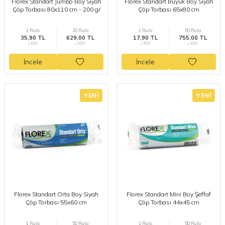
Florex Standart Jumbo Boy Siyah
Florex Standart Büyük Boy Siyah
Çöp Torbası 80x110 cm - 200 gr
Çöp Torbası 65x80 cm
1 Rulo
20 Rulo
1 Rulo
50 Rulo
35,90 TL
629,00 TL
17,90 TL
755,00 TL
+ KDV
+ KDV
+ KDV
+ KDV
İncele
İncele
YENI
YENI
Florex Standart Orta Boy Siyah
Florex Standart Mini Boy Şeffaf
Çöp Torbası 55x60 cm
Çöp Torbası 44x45 cm
1 Rulo
50 Rulo
1 Rulo
50 Rulo