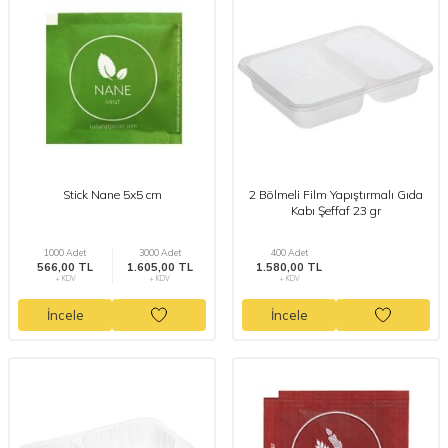
Stick Nane 5x5 cm
2 Bölmeli Film Yapıştırmalı Gıda
Kabı Şeffaf 23 gr
1000 Adet
3000 Adet
400 Adet
566,00 TL
1.605,00 TL
1.580,00 TL
+ KDV
+ KDV
+ KDV
İncele
İncele