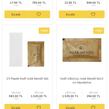
17,90 TL
755,00 TL
22,90 TL
949,00 TL
+ KDV
+ KDV
+ KDV
+ KDV
İncele
İncele
YENI
YENI
2'li Peçete Kraft Islak Mendil Seti
Kraft Alkolsüz Islak Mendil 6x10
cm Mandalina
250 Adet
750 Adet
1500 Adet
250 Adet
583,00 TL
1.525,00 TL
1.535,00 TL
294,00 TL
+ KDV
+ KDV
+ KDV
+ KDV
İncele
İncele