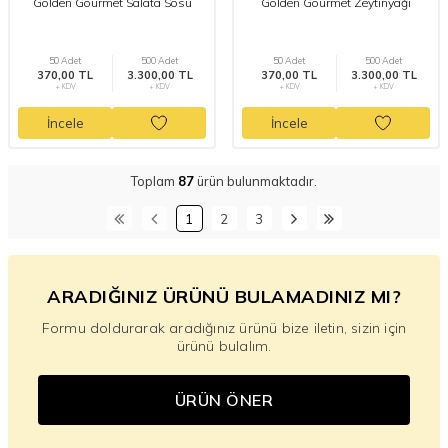
Golden Gourmet Salata Sosu
Golden Gourmet Zeytinyağı
50 Adet
500 Adet
50 Adet
500 Adet
370,00 TL
3.300,00 TL
370,00 TL
3.300,00 TL
+ KDV
+ KDV
+ KDV
+ KDV
İncele
İncele
Toplam
87
ürün bulunmaktadır.
1
2
3
ARADIĞINIZ ÜRÜNÜ BULAMADINIZ MI?
Formu doldurarak aradığınız ürünü bize iletin, sizin için
ürünü bulalım.
ÜRÜN ÖNER