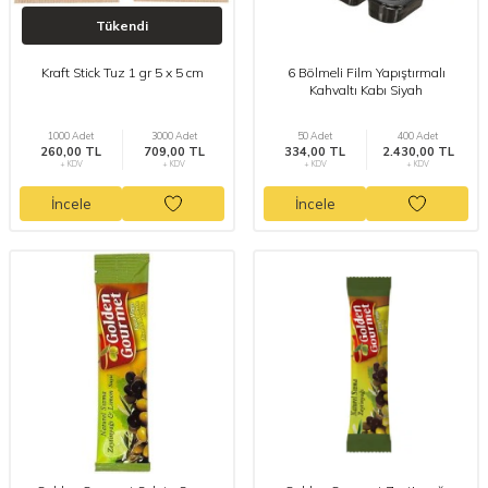
Tükendi
Kraft Stick Tuz 1 gr 5 x 5 cm
6 Bölmeli Film Yapıştırmalı
Kahvaltı Kabı Siyah
1000 Adet
3000 Adet
50 Adet
400 Adet
260,00 TL
709,00 TL
334,00 TL
2.430,00 TL
+ KDV
+ KDV
+ KDV
+ KDV
İncele
İncele