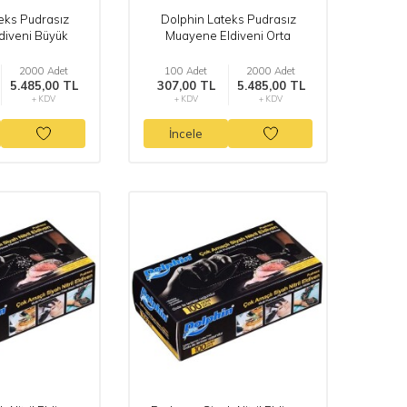
eks Pudrasız
Dolphin Lateks Pudrasız
diveni Büyük
Muayene Eldiveni Orta
2000 Adet
100 Adet
2000 Adet
5.485,00 TL
307,00 TL
5.485,00 TL
+ KDV
+ KDV
+ KDV
İncele