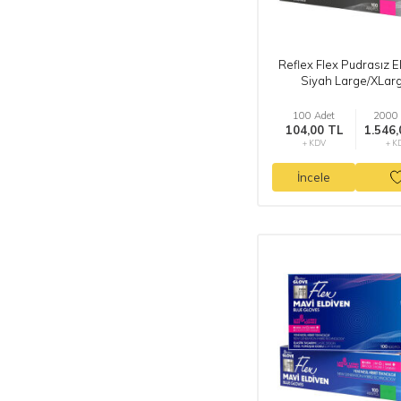
Reflex Flex Pudrasız E
Siyah Large/XLar
100 Adet
2000 
104,00 TL
1.546,
+ KDV
+ K
İncele