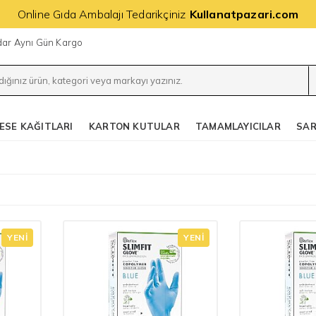
Online Gıda Ambalajı Tedarikçiniz
Kullanatpazari.com
adar Aynı Gün Kargo
ESE KAĞITLARI
KARTON KUTULAR
TAMAMLAYICILAR
SAR
YENI
YENI