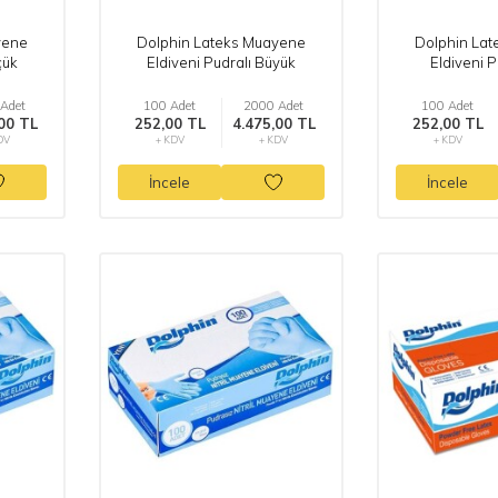
yene
Dolphin Lateks Muayene
Dolphin La
çük
Eldiveni Pudralı Büyük
Eldiveni P
Adet
100 Adet
2000 Adet
100 Adet
00 TL
252,00 TL
4.475,00 TL
252,00 TL
DV
+ KDV
+ KDV
+ KDV
İncele
İncele