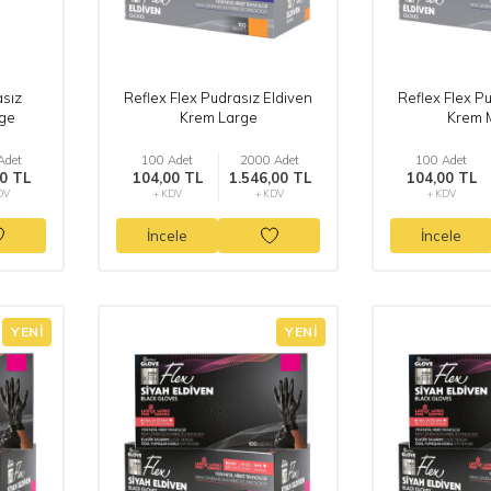
asız
Reflex Flex Pudrasız Eldiven
Reflex Flex P
rge
Krem Large
Krem 
Adet
100 Adet
2000 Adet
100 Adet
0 TL
104,00 TL
1.546,00 TL
104,00 TL
DV
+ KDV
+ KDV
+ KDV
İncele
İncele
YENI
YENI