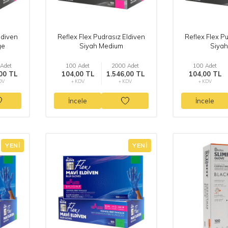
ldiven
Reflex Flex Pudrasız Eldiven
Reflex Flex P
ge
Siyah Medium
Siyah
Adet
100 Adet
2000 Adet
100 Adet
00 TL
104,00 TL
1.546,00 TL
104,00 TL
DV
+ KDV
+ KDV
+ KDV
İncele
İncele
YENI
YENI