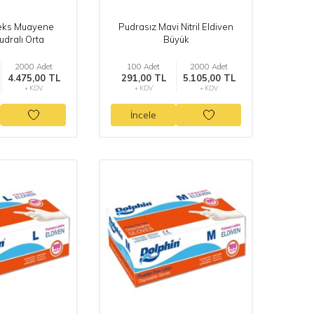
teks Muayene
Pudrasız Mavi Nitril Eldiven
udralı Orta
Büyük
2000 Adet
100 Adet
2000 Adet
4.475,00 TL
291,00 TL
5.105,00 TL
+ KDV
+ KDV
+ KDV
İncele