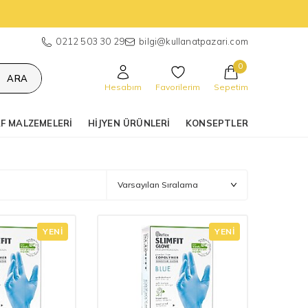
0212 503 30 29
bilgi@kullanatpazari.com
0
ARA
Hesabım
Favorilerim
Sepetim
F MALZEMELERI
HIJYEN ÜRÜNLERI
KONSEPTLER
YENI
YENI