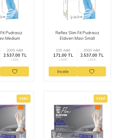
 Fit Pudrasız
Reflex Slim Fit Pudrasız
avi Medium
Eldiven Mavi Small
2000 Adet
100 Adet
2000 Adet
2.537,00 TL
171,00 TL
2.537,00 TL
+ KDV
+ KDV
+ KDV
İncele
YENI
YENI