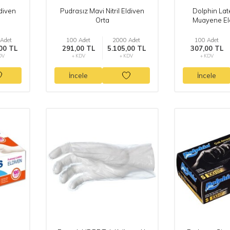
ldiven
Pudrasız Mavi Nitril Eldiven
Dolphin Lat
Orta
Muayene El
Adet
100 Adet
2000 Adet
100 Adet
00 TL
291,00 TL
5.105,00 TL
307,00 TL
DV
+ KDV
+ KDV
+ KDV
İncele
İncele