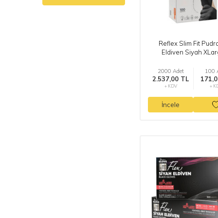
Reflex Slim Fit Pudr
Eldiven Siyah XLa
2000 Adet
100 
2.537,00 TL
171,0
+ KDV
+ K
İncele