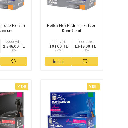
udrasız Eldiven
Reflex Flex Pudrasız Eldiven
Medium
Krem Small
2000 Adet
100 Adet
2000 Adet
1.546,00 TL
104,00 TL
1.546,00 TL
+ KDV
+ KDV
+ KDV
İncele
YENI
YENI