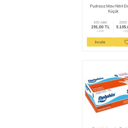
Pudrasız Mavi Nitril E
Küçük
100 Adet
2000 
291,00 TL
5.105,
+ KDV
+ K
İncele