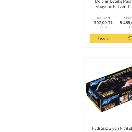
Dolphin Lateks Pudr
Muayene Eldiveni K
100 Adet
2000 
307,00 TL
5.485,
+ KDV
+ K
İncele
Pudrasız Siyah Nitril E