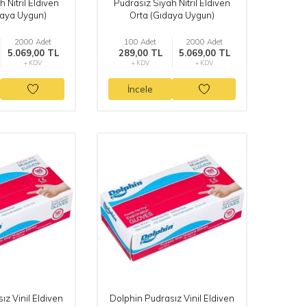
 Nitril Eldiven
Pudrasız Siyah Nitril Eldiven
daya Uygun)
Orta (Gıdaya Uygun)
2000 Adet
100 Adet
2000 Adet
5.069,00 TL
289,00 TL
5.069,00 TL
+ KDV
+ KDV
+ KDV
İncele
ız Vinil Eldiven
Dolphin Pudrasız Vinil Eldiven