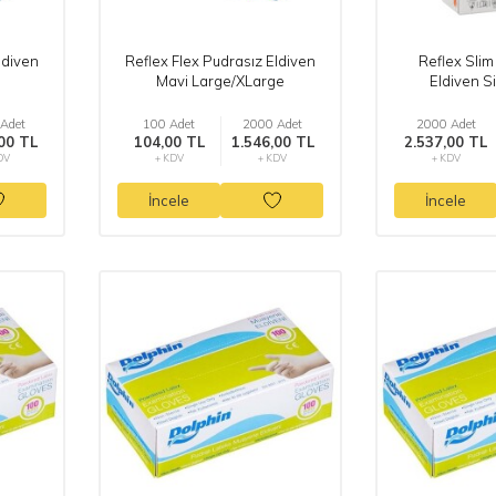
ldiven
Reflex Flex Pudrasız Eldiven
Reflex Slim
Mavi Large/XLarge
Eldiven S
Adet
100 Adet
2000 Adet
2000 Adet
00 TL
104,00 TL
1.546,00 TL
2.537,00 TL
DV
+ KDV
+ KDV
+ KDV
İncele
İncele