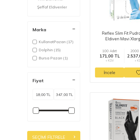
Şeffaf Eldivenler
Marka
Reflex Slim Fit Pudr
Eldiven Mavi Xlar
KullanatPazarı
(17)
Dolphin
(15)
100 Adet
2000 
171,00 TL
2.537,
Bursa Pazarı
(1)
+ KDV
+ K
İncele
Fiyat
SEÇIMI FILTRELE