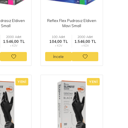
udrasız Eldiven
Reflex Flex Pudrasız Eldiven
 Small
Mavi Small
2000 Adet
100 Adet
2000 Adet
1.546,00 TL
104,00 TL
1.546,00 TL
+ KDV
+ KDV
+ KDV
İncele
YENI
YENI