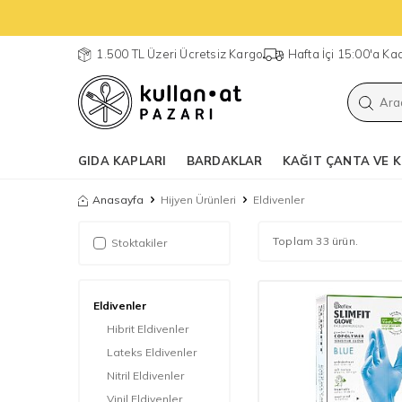
1.500 TL Üzeri Ücretsiz Kargo
Hafta İçi 15:00'a K
GIDA KAPLARI
BARDAKLAR
KAĞIT ÇANTA VE K
Anasayfa
Hijyen Ürünleri
Eldivenler
Toplam 33 ürün.
Stoktakiler
Eldivenler
Hibrit Eldivenler
Lateks Eldivenler
Nitril Eldivenler
Vinil Eldivenler