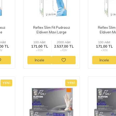
asız
Reflex Slim Fit Pudrasız
Reflex Slim
ge
Eldiven Mavi Large
Eldiven M
Adet
100 Adet
2000 Adet
100 Adet
00 TL
171,00 TL
2.537,00 TL
171,00 TL
DV
+ KDV
+ KDV
+ KDV
İncele
İncele
YENI
YENI