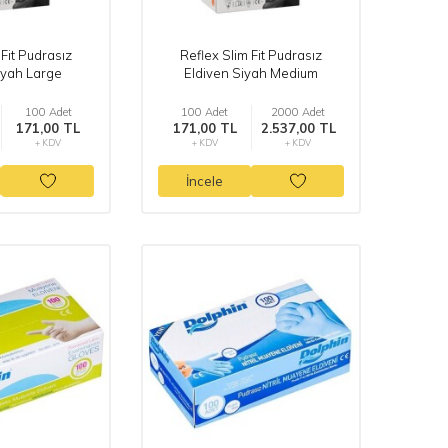
 Fit Pudrasız
Reflex Slim Fit Pudrasız
iyah Large
Eldiven Siyah Medium
100 Adet
100 Adet
2000 Adet
171,00 TL
171,00 TL
2.537,00 TL
+ KDV
+ KDV
+ KDV
İncele