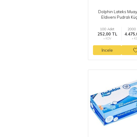
Dolphin Lateks Mua
Eldiveni Pudralı Kü
100 Adet
2000 
252,00 TL
4.475,
+ KDV
+ K
İncele