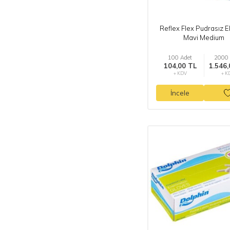
Reflex Flex Pudrasız E
Mavi Medium
100 Adet
2000 
104,00 TL
1.546,
+ KDV
+ K
İncele