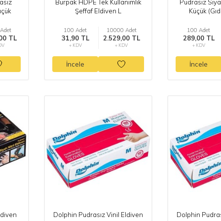
asız
Burpak HDPE Tek Kullanımlık
Pudrasız Siyah
üçük
Şeffaf Eldiven L
Küçük (Gı
Adet
100 Adet
10000 Adet
100 Adet
00 TL
31,90 TL
2.529,00 TL
289,00 TL
DV
+ KDV
+ KDV
+ KDV
İncele
İncele
ldiven
Dolphin Pudrasız Vinil Eldiven
Dolphin Pudras