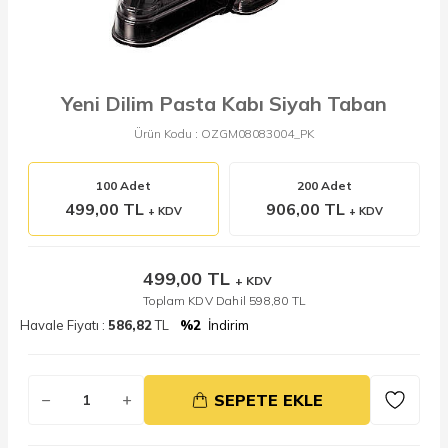
Yeni Dilim Pasta Kabı Siyah Taban
Ürün Kodu :
OZGM08083004_PK
100 Adet
200 Adet
499,00 TL
906,00 TL
+ KDV
+ KDV
499,00
TL
+ KDV
Toplam KDV Dahil
598,80
TL
Havale Fiyatı :
586,82
TL
%2
İndirim
SEPETE EKLE