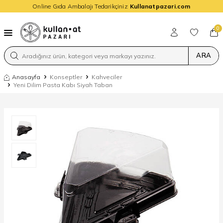
Online Gıda Ambalajı Tedarikçiniz
Kullanatpazari.com
0
ARA
Anasayfa
Konseptler
Kahveciler
Yeni Dilim Pasta Kabı Siyah Taban