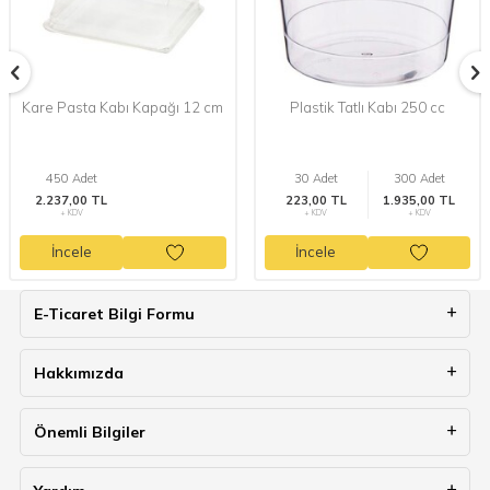
Kare Pasta Kabı Kapağı 12 cm
Plastik Tatlı Kabı 250 cc
450 Adet
30 Adet
300 Adet
2.237,00 TL
223,00 TL
1.935,00 TL
+ KDV
+ KDV
+ KDV
İncele
İncele
E-Ticaret Bilgi Formu
Hakkımızda
Önemli Bilgiler