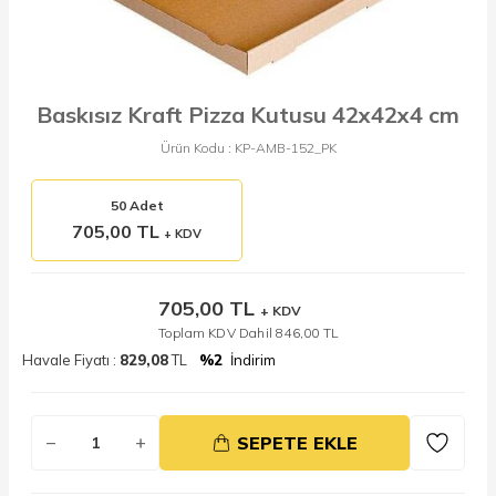
Baskısız Kraft Pizza Kutusu 42x42x4 cm
Ürün Kodu :
KP-AMB-152_PK
50 Adet
705,00 TL
+ KDV
705,00
TL
+ KDV
Toplam KDV Dahil
846,00
TL
Havale Fiyatı :
829,08
TL
%2
İndirim
SEPETE EKLE