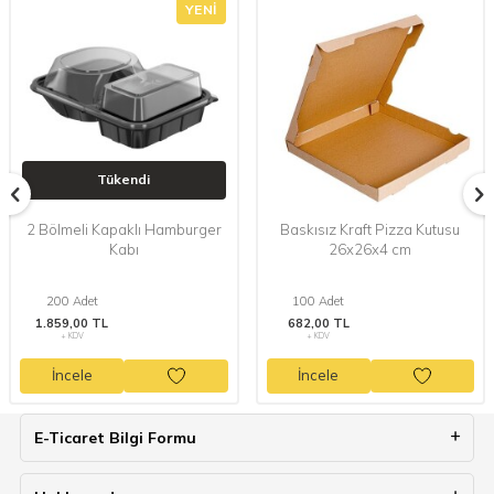
YENI
Tükendi
2 Bölmeli Kapaklı Hamburger
Baskısız Kraft Pizza Kutusu
Kabı
26x26x4 cm
200 Adet
100 Adet
1.859,00 TL
682,00 TL
+ KDV
+ KDV
İncele
İncele
E-Ticaret Bilgi Formu