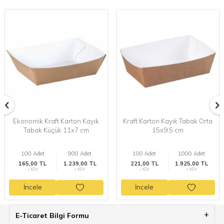
Ekonomik Kraft Karton Kayık
Kraft Karton Kayık Tabak Orta
Tabak Küçük 11x7 cm
15x9,5 cm
100 Adet
900 Adet
100 Adet
1000 Adet
165,00 TL
1.239,00 TL
221,00 TL
1.925,00 TL
+ KDV
+ KDV
+ KDV
+ KDV
İncele
İncele
E-Ticaret Bilgi Formu