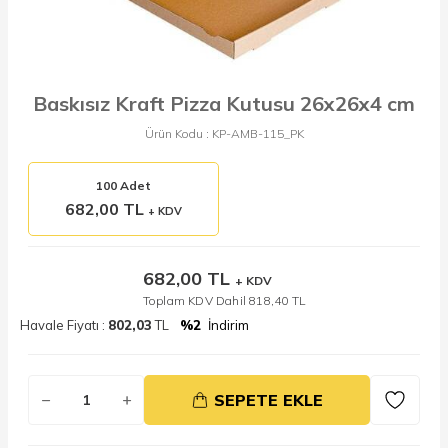
Baskısız Kraft Pizza Kutusu 26x26x4 cm
Ürün Kodu :
KP-AMB-115_PK
100 Adet
682,00 TL
+ KDV
682,00
TL
+ KDV
Toplam KDV Dahil
818,40
TL
Havale Fiyatı :
802,03
TL
%2
İndirim
SEPETE EKLE