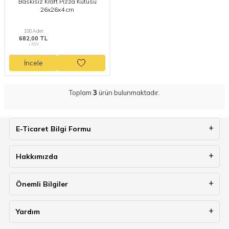
Baskısız Kraft Pizza Kutusu
26x26x4 cm
100 Adet
682,00 TL
+ KDV
İncele
Toplam
3
ürün bulunmaktadır.
E-Ticaret Bilgi Formu
Hakkımızda
Önemli Bilgiler
Yardım