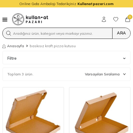
Online Gıda Ambalajı Tedarikçiniz
Kullanatpazari.com
0
ARA
Anasayfa
baskısız kraft pizza kutusu
Filtre
Toplam 3 ürün.