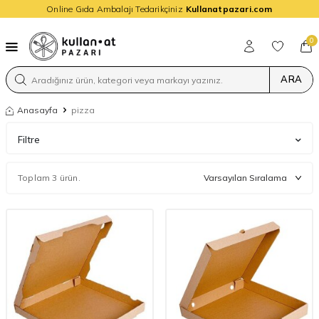
Online Gıda Ambalajı Tedarikçiniz
Kullanatpazari.com
0
ARA
Anasayfa
pizza
Filtre
Toplam 3 ürün.