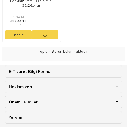
Baskısız Kraft Pizza Kutusu
26x26x4 cm
100 Adet
682,00 TL
+ KDV
İncele
Toplam
3
ürün bulunmaktadır.
E-Ticaret Bilgi Formu
Hakkımızda
Önemli Bilgiler
Yardım