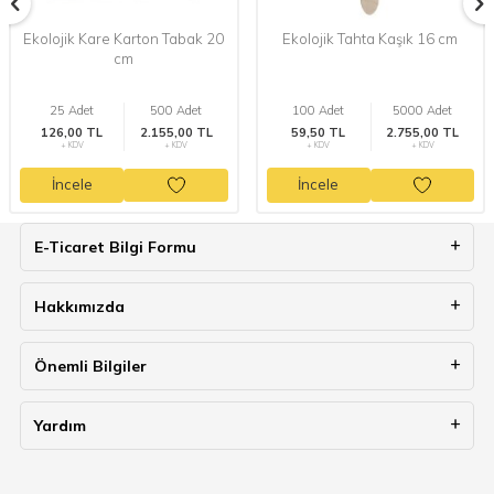
Ekolojik Kare Karton Tabak 20
Ekolojik Tahta Kaşık 16 cm
cm
25 Adet
500 Adet
100 Adet
5000 Adet
126,00 TL
2.155,00 TL
59,50 TL
2.755,00 TL
+ KDV
+ KDV
+ KDV
+ KDV
İncele
İncele
E-Ticaret Bilgi Formu
Hakkımızda
Önemli Bilgiler
Yardım