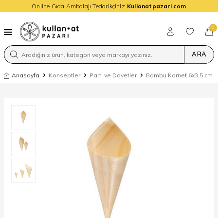
Online Gıda Ambalajı Tedarikçiniz
Kullanatpazari.com
0
ARA
Anasayfa
Konseptler
Parti ve Davetler
Bambu Kornet 6x3,5 cm