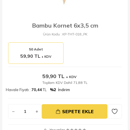
Bambu Kornet 6x3,5 cm
Ürün Kodu :
KP-THT-018_PK
50 Adet
59,90 TL
+ KDV
59,90
TL
+ KDV
Toplam KDV Dahil
71,88
TL
Havale Fiyatı :
70,44
TL
%2
İndirim
SEPETE EKLE
0 - Yorumlar