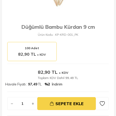
Düğümlü Bambu Kürdan 9 cm
Ürün Kodu :
KP-KRD-001_PK
100 Adet
82,90 TL
+ KDV
82,90
TL
+ KDV
Toplam KDV Dahil
99,48
TL
Havale Fiyatı :
97,49
TL
%2
İndirim
SEPETE EKLE