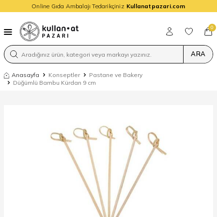
Online Gıda Ambalajı Tedarikçiniz
Kullanatpazari.com
0
ARA
Anasayfa
Konseptler
Pastane ve Bakery
Düğümlü Bambu Kürdan 9 cm