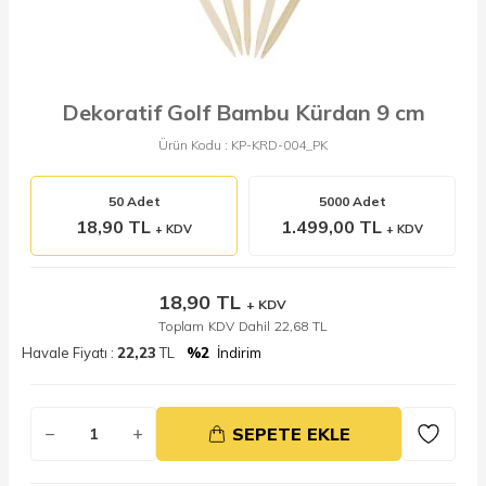
Dekoratif Golf Bambu Kürdan 9 cm
Ürün Kodu :
KP-KRD-004_PK
50 Adet
5000 Adet
18,90 TL
1.499,00 TL
+ KDV
+ KDV
18,90
TL
+ KDV
Toplam KDV Dahil
22,68
TL
Havale Fiyatı :
22,23
TL
%2
İndirim
SEPETE EKLE