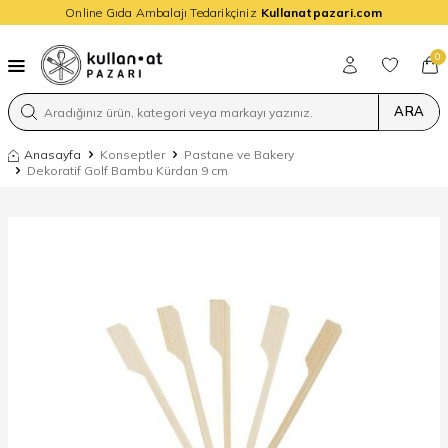
Online Gıda Ambalajı Tedarikçiniz
Kullanatpazari.com
0
ARA
Anasayfa
Konseptler
Pastane ve Bakery
Dekoratif Golf Bambu Kürdan 9 cm