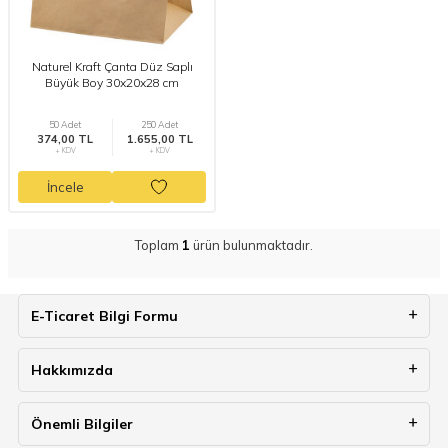
Naturel Kraft Çanta Düz Saplı
Büyük Boy 30x20x28 cm
50 Adet
250 Adet
374,00 TL
1.655,00 TL
+ KDV
+ KDV
İncele
Toplam
1
ürün bulunmaktadır.
E-Ticaret Bilgi Formu
Hakkımızda
Önemli Bilgiler