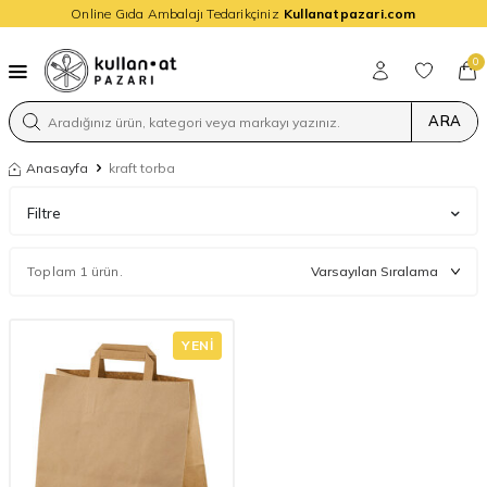
Online Gıda Ambalajı Tedarikçiniz
Kullanatpazari.com
0
ARA
Anasayfa
kraft torba
Filtre
Toplam 1 ürün.
YENI