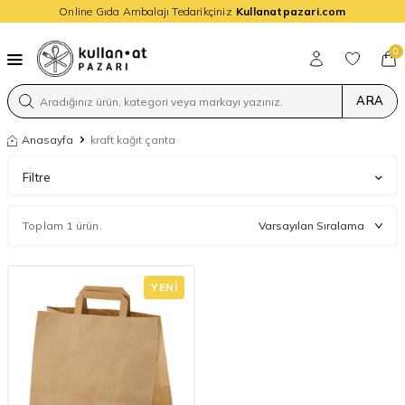
Online Gıda Ambalajı Tedarikçiniz
Kullanatpazari.com
0
ARA
Anasayfa
kraft kağıt çanta
Filtre
Toplam 1 ürün.
YENI