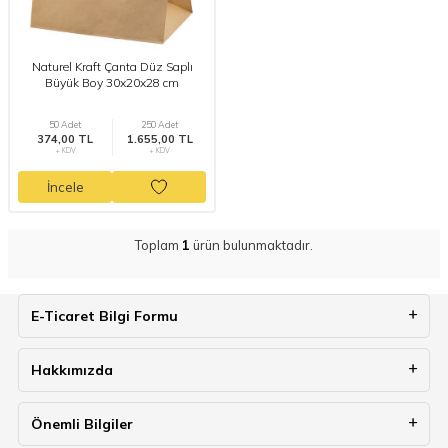
Naturel Kraft Çanta Düz Saplı
Büyük Boy 30x20x28 cm
50 Adet
250 Adet
374,00 TL
1.655,00 TL
+ KDV
+ KDV
İncele
Toplam
1
ürün bulunmaktadır.
E-Ticaret Bilgi Formu
Hakkımızda
Önemli Bilgiler