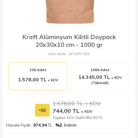
Kraft Alüminyum Kilitli Doypack
20x30x10 cm - 1000 gr
Ürün Kodu :
KP-DYP-023
100 Adet
1000 Adet
14.345,00 TL
+ KDV
1.578,00 TL
+ KDV
(Tükendi)
1.578,00
TL + KDV
744,00
TL
53
%
+ KDV
Toplam KDV Dahil
892,80
TL
Havale Fiyatı :
874,94
TL
%2
İndirim