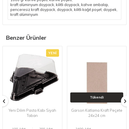
kraft alüminyum doypack
,
kilitli doypack
,
kahve ambalajı
,
penceresiz kraft doypack
,
doypack
,
kilitli kağıt poşet
,
doypek
,
kraft alüminyum
Benzer Ürünler
YENI
Tükendi
Yeni Dilim Pasta Kabı Siyah
Garson Katlama Kraft Peçete
Taban
24x24 cm
100 Adet
200 Adet
2400 Adet