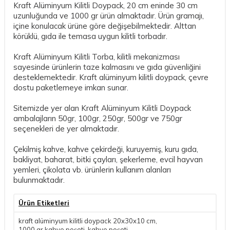
Kraft Alüminyum Kilitli Doypack, 20 cm eninde 30 cm
uzunluğunda ve 1000 gr ürün almaktadır. Ürün gramajı,
içine konulacak ürüne göre değişebilmektedir. Alttan
körüklü, gıda ile temasa uygun kilitli torbadır.
Kraft Alüminyum Kilitli Torba, kilitli mekanizması
sayesinde ürünlerin taze kalmasını ve gıda güvenliğini
desteklemektedir. Kraft alüminyum kilitli doypack, çevre
dostu paketlemeye imkan sunar.
Sitemizde yer alan Kraft Alüminyum Kilitli Doypack
ambalajların 50gr, 100gr, 250gr, 500gr ve 750gr
seçenekleri de yer almaktadır.
Çekilmiş kahve, kahve çekirdeği, kuruyemiş, kuru gıda,
bakliyat, baharat, bitki çayları, şekerleme, evcil hayvan
yemleri, çikolata vb. ürünlerin kullanım alanları
bulunmaktadır.
Ürün Etiketleri
kraft alüminyum kilitli doypack 20x30x10 cm
,
1000 gr kahve poşeti
,
kahve poşeti
,