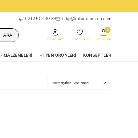
0212 503 30 29
bilgi@kullanatpazari.com
0
ARA
Hesabım
Favorilerim
Sepetim
F MALZEMELERI
HIJYEN ÜRÜNLERI
KONSEPTLER