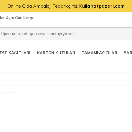
Online Gıda Ambalajı Tedarikçiniz
Kullanatpazari.com
adar Aynı Gün Kargo
ESE KAĞITLARI
KARTON KUTULAR
TAMAMLAYICILAR
SAR