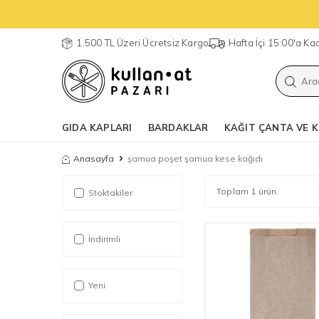
1.500 TL Üzeri Ücretsiz Kargo
Hafta İçi 15:00'a K
GIDA KAPLARI
BARDAKLAR
KAĞIT ÇANTA VE K
Anasayfa
şamua poşet şamua kese kağıdı
Toplam 1 ürün.
Stoktakiler
İndirimli
Yeni