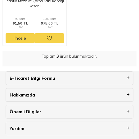
Plastik Meze ve Çorba Kabı Kapağı
Desenli
50 Adet
1000 Adet
61,50 TL
975,00 TL
+ KDV
+ KDV
İncele
Toplam
3
ürün bulunmaktadır.
E-Ticaret Bilgi Formu
Hakkımızda
Önemli Bilgiler
Yardım