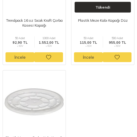
Tükendi
Trendpack 16 oz Sıcak Kraft Çorba
Plastik Meze Kabı Kapağı Düz
Kasesi Kapağı
50 Adet
1000 Adet
50 Adet
500 Adet
92,90 TL
1.552,00 TL
115,00 TL
955,00 TL
+ KDV
+ KDV
+ KDV
+ KDV
İncele
İncele