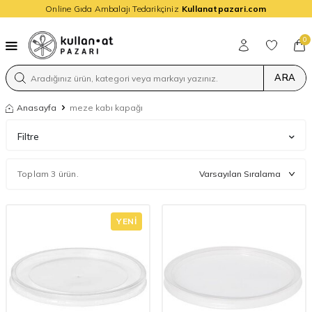
Online Gıda Ambalajı Tedarikçiniz
Kullanatpazari.com
0
ARA
Anasayfa
meze kabı kapağı
Filtre
Toplam 3 ürün.
YENI