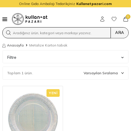
Online Gıda Ambalajı Tedarikçiniz
Kullanatpazari.com
0
ARA
Anasayfa
Metalize Karton tabak
Filtre
Toplam 1 ürün.
YENI