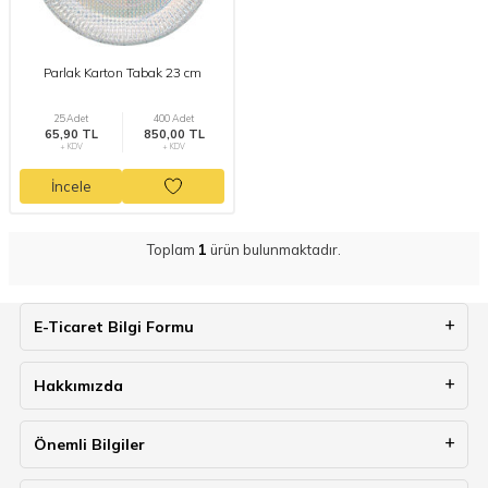
Parlak Karton Tabak 23 cm
25 Adet
400 Adet
65,90 TL
850,00 TL
+ KDV
+ KDV
İncele
Toplam
1
ürün bulunmaktadır.
E-Ticaret Bilgi Formu
Hakkımızda
Önemli Bilgiler