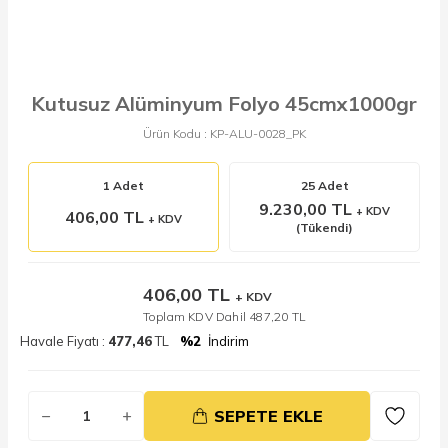
Kutusuz Alüminyum Folyo 45cmx1000gr
Ürün Kodu :
KP-ALU-0028_PK
1 Adet
25 Adet
9.230,00 TL
+ KDV
406,00 TL
+ KDV
(Tükendi)
406,00
TL
+ KDV
Toplam KDV Dahil
487,20
TL
Havale Fiyatı :
477,46
TL
%2
İndirim
SEPETE EKLE