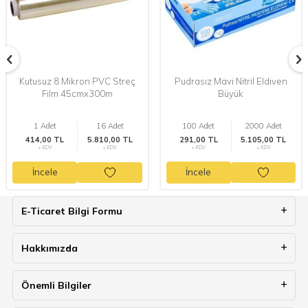
Kutusuz 8 Mikron PVC Streç
Pudrasız Mavi Nitril Eldiven
Film 45cmx300m
Büyük
1 Adet
16 Adet
100 Adet
2000 Adet
414,00 TL
5.810,00 TL
291,00 TL
5.105,00 TL
+ KDV
+ KDV
+ KDV
+ KDV
İncele
İncele
E-Ticaret Bilgi Formu
Hakkımızda
Önemli Bilgiler