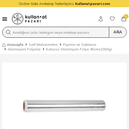
Online Gıda Ambalajı Tedarikçiniz
Kullanatpazari.com
0
ARA
Anasayfa
Sarf Malzemeleri
Pişirme ve Saklama
Alüminyum Folyolar
Kutusuz Alüminyum Folyo 45cmx1000gr