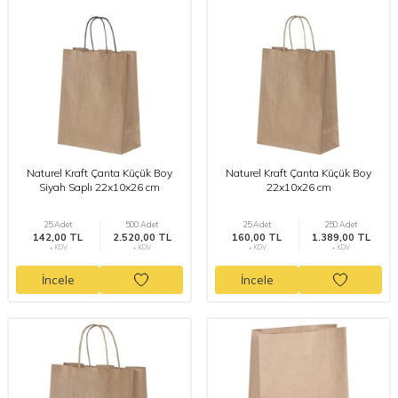
Naturel Kraft Çanta Küçük Boy
Naturel Kraft Çanta Küçük Boy
Siyah Saplı 22x10x26 cm
22x10x26 cm
25 Adet
500 Adet
25 Adet
250 Adet
142,00 TL
2.520,00 TL
160,00 TL
1.389,00 TL
+ KDV
+ KDV
+ KDV
+ KDV
İncele
İncele