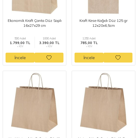
Ekonomik Kraft Çanta Düz Saplı
Kraft Kese Kağıdı Düz 125 gr
16x27x29 cm
12x20x6,5cm
500 Adet
1000 Adet
1250 Adet
1.799,00 TL
3.390,00 TL
785,00 TL
+ KDV
+ KDV
+ KDV
İncele
İncele