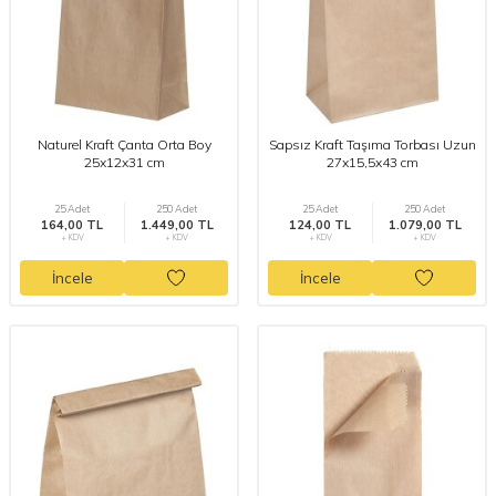
Naturel Kraft Çanta Orta Boy
Sapsız Kraft Taşıma Torbası Uzun
25x12x31 cm
27x15,5x43 cm
25 Adet
250 Adet
25 Adet
250 Adet
164,00 TL
1.449,00 TL
124,00 TL
1.079,00 TL
+ KDV
+ KDV
+ KDV
+ KDV
İncele
İncele