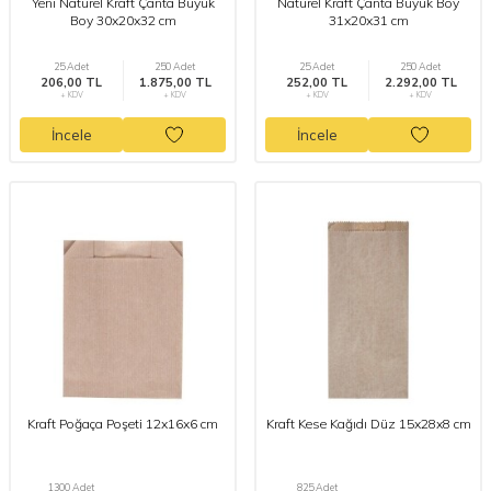
Yeni Naturel Kraft Çanta Büyük
Naturel Kraft Çanta Büyük Boy
Boy 30x20x32 cm
31x20x31 cm
25 Adet
250 Adet
25 Adet
250 Adet
206,00 TL
1.875,00 TL
252,00 TL
2.292,00 TL
+ KDV
+ KDV
+ KDV
+ KDV
İncele
İncele
Kraft Poğaça Poşeti 12x16x6 cm
Kraft Kese Kağıdı Düz 15x28x8 cm
1300 Adet
825 Adet