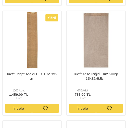
YENI
Kraft Baget Kağıdı Düz 10x59x5
Kraft Kese Kağıdı Düz 500gr
cm
15x32x8,5cm
1200 Adet
675 Adet
1.459,00 TL
785,00 TL
+ KDV
+ KDV
İncele
İncele