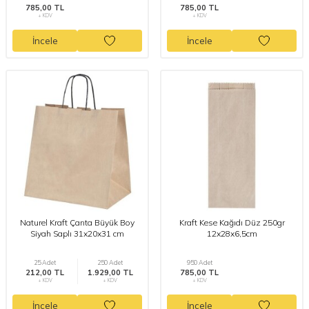
785,00 TL
785,00 TL
+ KDV
+ KDV
İncele
İncele
Naturel Kraft Çanta Büyük Boy
Kraft Kese Kağıdı Düz 250gr
Siyah Saplı 31x20x31 cm
12x28x6,5cm
25 Adet
250 Adet
950 Adet
212,00 TL
1.929,00 TL
785,00 TL
+ KDV
+ KDV
+ KDV
İncele
İncele