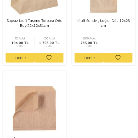
Sapsız Kraft Taşıma Torbası Orta
Kraft Sandviç Kağıdı Düz 12x23
Boy 22x12x31cm
cm
50 Adet
500 Adet
1650 Adet
194,00 TL
1.705,00 TL
785,00 TL
+ KDV
+ KDV
+ KDV
İncele
İncele