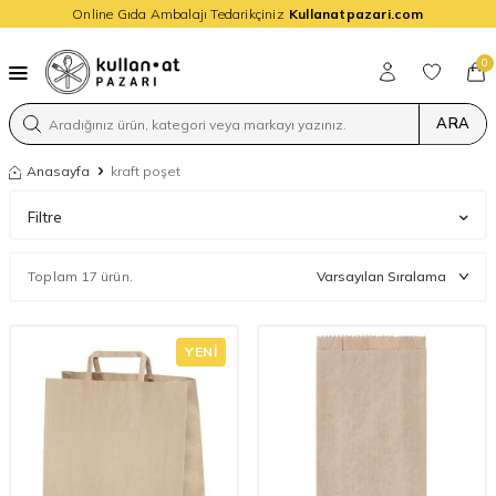
Online Gıda Ambalajı Tedarikçiniz
Kullanatpazari.com
0
ARA
Anasayfa
kraft poşet
Filtre
Toplam 17 ürün.
YENI