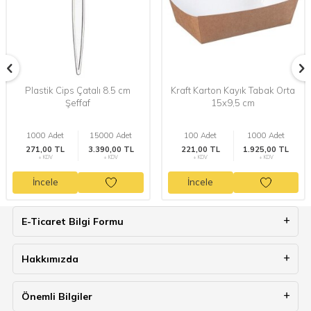
Plastik Cips Çatalı 8.5 cm
Kraft Karton Kayık Tabak Orta
Şeffaf
15x9,5 cm
1000 Adet
15000 Adet
100 Adet
1000 Adet
271,00 TL
3.390,00 TL
221,00 TL
1.925,00 TL
+ KDV
+ KDV
+ KDV
+ KDV
İncele
İncele
E-Ticaret Bilgi Formu
Hakkımızda
Önemli Bilgiler