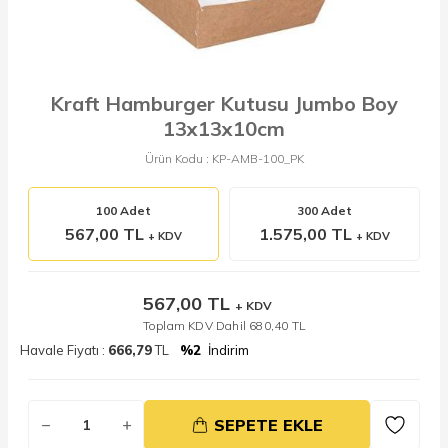
Kraft Hamburger Kutusu Jumbo Boy
13x13x10cm
Ürün Kodu :
KP-AMB-100_PK
100 Adet
300 Adet
567,00 TL
1.575,00 TL
+ KDV
+ KDV
567,00
TL
+ KDV
Toplam KDV Dahil
680,40
TL
Havale Fiyatı :
666,79
TL
%2
İndirim
SEPETE EKLE