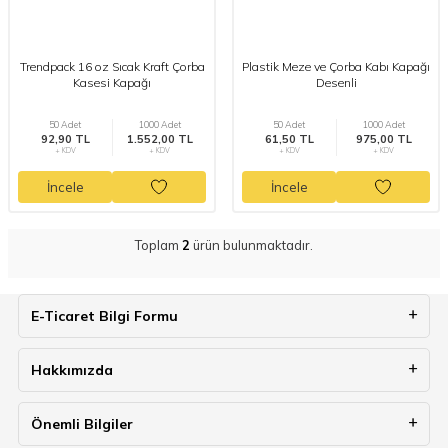
Trendpack 16 oz Sıcak Kraft Çorba
Plastik Meze ve Çorba Kabı Kapağı
Kasesi Kapağı
Desenli
50 Adet
1000 Adet
50 Adet
1000 Adet
92,90 TL
1.552,00 TL
61,50 TL
975,00 TL
+ KDV
+ KDV
+ KDV
+ KDV
İncele
İncele
Toplam
2
ürün bulunmaktadır.
E-Ticaret Bilgi Formu
Hakkımızda
Önemli Bilgiler