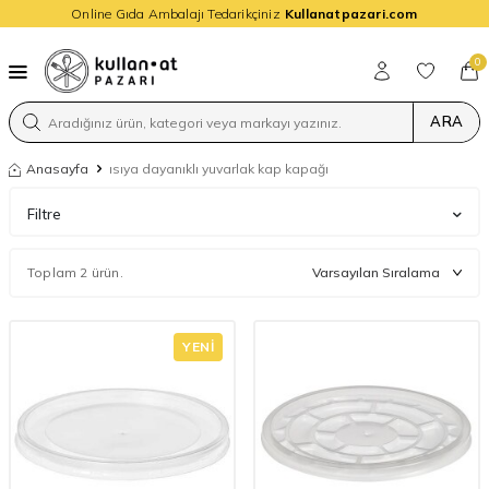
Online Gıda Ambalajı Tedarikçiniz
Kullanatpazari.com
0
ARA
Anasayfa
ısıya dayanıklı yuvarlak kap kapağı
Filtre
Toplam 2 ürün.
YENI