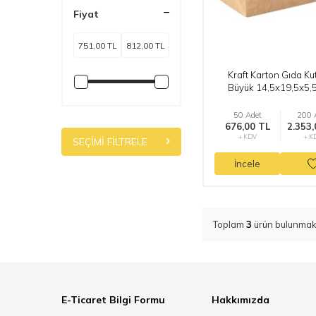
Fiyat
Kraft Karton Gıda Ku
Büyük 14,5x19,5x5,
50 Adet
200 
676,00 TL
2.353,
+ KDV
+ K
SEÇIMI FILTRELE
İncele
Toplam
3
ürün bulunmakt
E-Ticaret Bilgi Formu
Hakkımızda