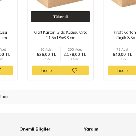
Tükendi
tusu
Kraft Karton Gıda Kutusu Orta
Kraft Karto
5 cm
11,5x18x6,3 cm
Küçük 8,5x
Adet
50 Adet
200 Adet
75 Adet
00 TL
626,00 TL
2.178,00 TL
640,00 TL
DV
+ KDV
+ KDV
+ KDV
İncele
İncele
adır.
Önemli Bilgiler
Yardım