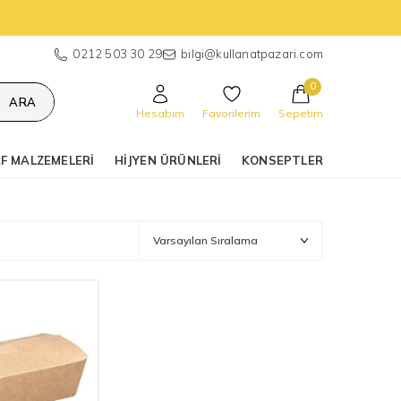
0212 503 30 29
bilgi@kullanatpazari.com
0
ARA
Hesabım
Favorilerim
Sepetim
F MALZEMELERI
HIJYEN ÜRÜNLERI
KONSEPTLER