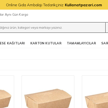
Online Gıda Ambalajı Tedarikçiniz
Kullanatpazari.com
adar Aynı Gün Kargo
ESE KAĞITLARI
KARTON KUTULAR
TAMAMLAYICILAR
SAR