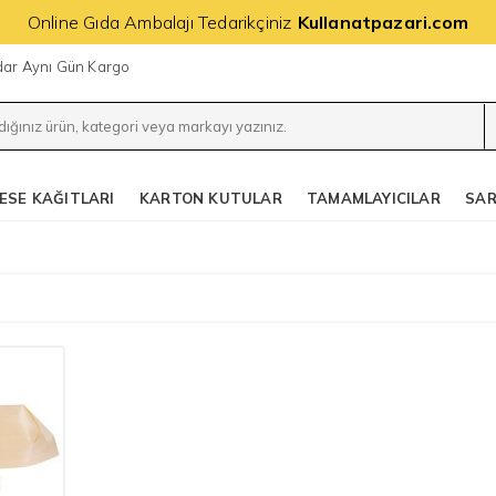
Online Gıda Ambalajı Tedarikçiniz
Kullanatpazari.com
adar Aynı Gün Kargo
ESE KAĞITLARI
KARTON KUTULAR
TAMAMLAYICILAR
SAR