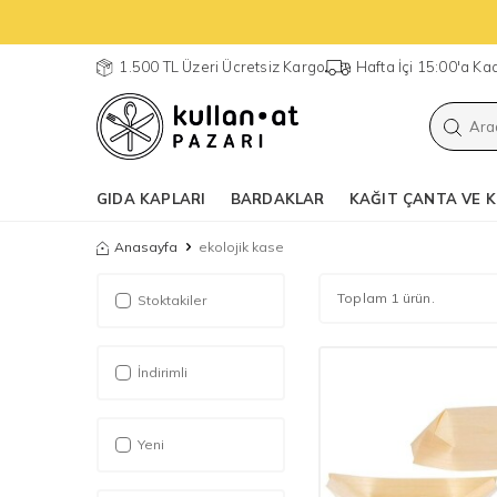
1.500 TL Üzeri Ücretsiz Kargo
Hafta İçi 15:00'a K
GIDA KAPLARI
BARDAKLAR
KAĞIT ÇANTA VE K
Anasayfa
ekolojik kase
Toplam 1 ürün.
Stoktakiler
İndirimli
Yeni