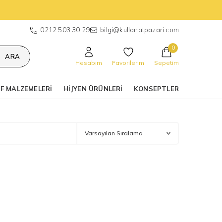
0212 503 30 29
bilgi@kullanatpazari.com
0
ARA
Hesabım
Favorilerim
Sepetim
F MALZEMELERI
HIJYEN ÜRÜNLERI
KONSEPTLER