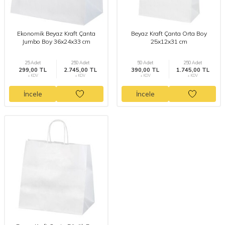
Ekonomik Beyaz Kraft Çanta
Beyaz Kraft Çanta Orta Boy
Jumbo Boy 36x24x33 cm
25x12x31 cm
25 Adet
250 Adet
50 Adet
250 Adet
299,00 TL
2.745,00 TL
390,00 TL
1.745,00 TL
+ KDV
+ KDV
+ KDV
+ KDV
İncele
İncele