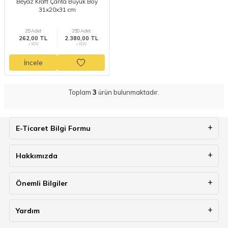
Beyaz Kraft Çanta Büyük Boy
31x20x31 cm
25 Adet
250 Adet
262,00 TL
2.380,00 TL
+ KDV
+ KDV
İncele
Toplam
3
ürün bulunmaktadır.
E-Ticaret Bilgi Formu
Hakkımızda
Önemli Bilgiler
Yardım