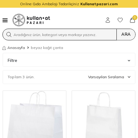
Online Gıda Ambalajı Tedarikçiniz
Kullanatpazari.com
0
ARA
Anasayfa
beyaz kağıt çanta
Filtre
Toplam 3 ürün.