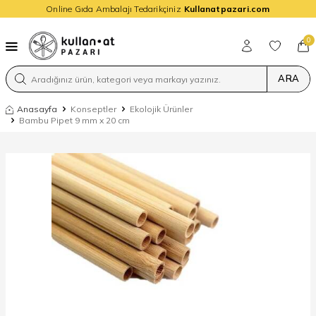
Online Gıda Ambalajı Tedarikçiniz
Kullanatpazari.com
0
ARA
Anasayfa
Konseptler
Ekolojik Ürünler
Bambu Pipet 9 mm x 20 cm