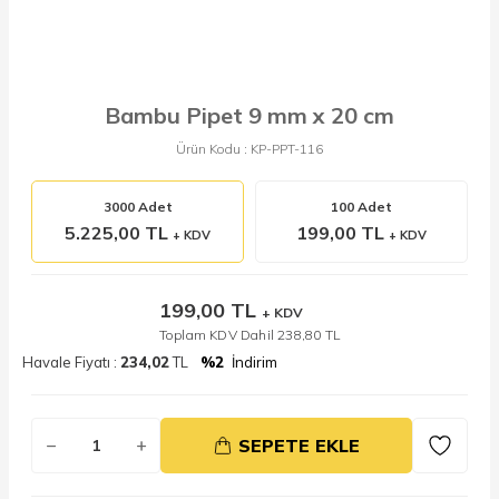
Bambu Pipet 9 mm x 20 cm
Ürün Kodu :
KP-PPT-116
3000 Adet
100 Adet
5.225,00 TL
199,00 TL
+ KDV
+ KDV
199,00
TL
+ KDV
Toplam KDV Dahil
238,80
TL
Havale Fiyatı :
234,02
TL
%2
İndirim
SEPETE EKLE