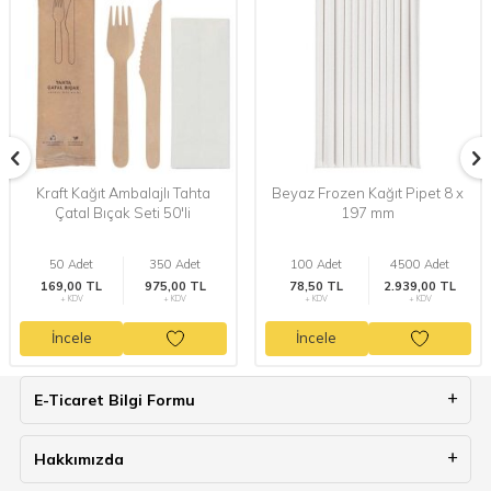
Kraft Kağıt Ambalajlı Tahta
Beyaz Frozen Kağıt Pipet 8 x
Çatal Bıçak Seti 50'li
197 mm
50 Adet
350 Adet
100 Adet
4500 Adet
169,00 TL
975,00 TL
78,50 TL
2.939,00 TL
+ KDV
+ KDV
+ KDV
+ KDV
İncele
İncele
E-Ticaret Bilgi Formu
Hakkımızda