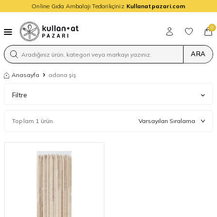
Online Gıda Ambalajı Tedarikçiniz
Kullanatpazari.com
0
ARA
Anasayfa
adana şiş
Filtre
Toplam 1 ürün.