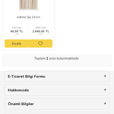
Adana Şiş 24 cm
100 Adet
5000 Adet
66,00 TL
2.645,00 TL
+ KDV
+ KDV
İncele
Toplam
1
ürün bulunmaktadır.
E-Ticaret Bilgi Formu
Hakkımızda
Önemli Bilgiler