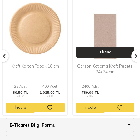
Tükendi
Kraft Karton Tabak 18 cm
Garson Katlama Kraft Peçete
24x24 cm
25 Adet
400 Adet
2400 Adet
80,50 TL
1.025,00 TL
789,00 TL
+ KDV
+ KDV
+ KDV
İncele
İncele
E-Ticaret Bilgi Formu