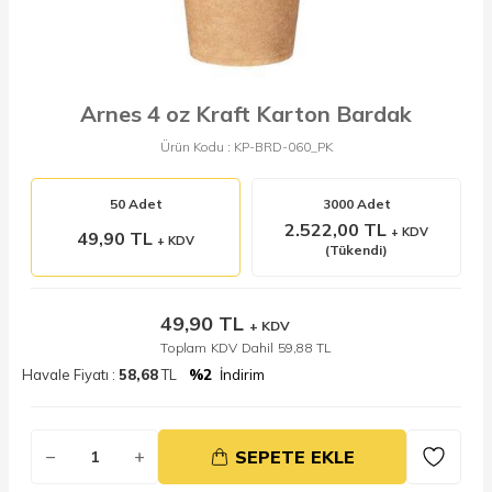
Arnes 4 oz Kraft Karton Bardak
Ürün Kodu :
KP-BRD-060_PK
50 Adet
3000 Adet
2.522,00 TL
+ KDV
49,90 TL
+ KDV
(Tükendi)
49,90
TL
+ KDV
Toplam KDV Dahil
59,88
TL
Havale Fiyatı :
58,68
TL
%2
İndirim
SEPETE EKLE