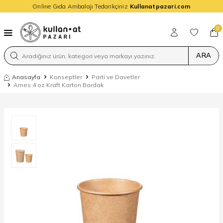
Online Gıda Ambalajı Tedarikçiniz
Kullanatpazari.com
0
ARA
Anasayfa
Konseptler
Parti ve Davetler
Arnes 4 oz Kraft Karton Bardak